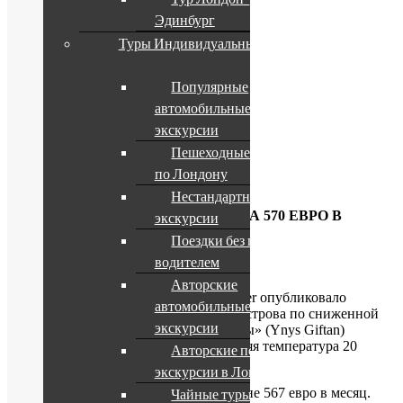
Эдинбург
Туры Индивидуальные
Популярные
автомобильные
экскурсии
Пешеходные экскурсии
по Лондону
Нестандартные
ВАЛЛИЙСКИЙ ОСТРОВ СДАЮТ ЗА 570 ЕВРО В
экскурсии
МЕСЯЦ
Поездки без гида с
водителем
14 июля, 2017
Авторские
Агентство недвижимости Strutt & Parker опубликовало
автомобильные
специальное предложение по аренде острова по сниженной
экскурсии
цене. Площадь острова «Подарок Анны» (Ynys Giftan)
составляется 0,07 км.м., а средняя летняя температура 20
Авторские пешеходные
градусов.
экскурсии в Лондоне
Чайные туры в
Остров сдают в аренду на 20 лет по цене 567 евро в месяц.