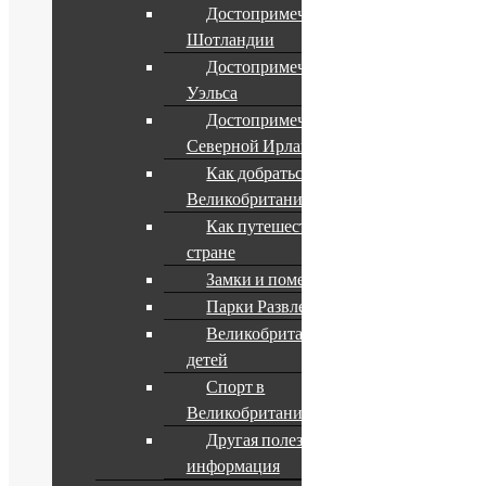
Достопримечательности
Шотландии
Достопримечательности
Уэльса
Достопримечательности
Северной Ирландии
Как добраться до
Великобритании
Как путешествовать по
стране
Замки и поместья
Парки Развлечений
Великобритания для
детей
Спорт в
Великобритании
Другая полезная
информация