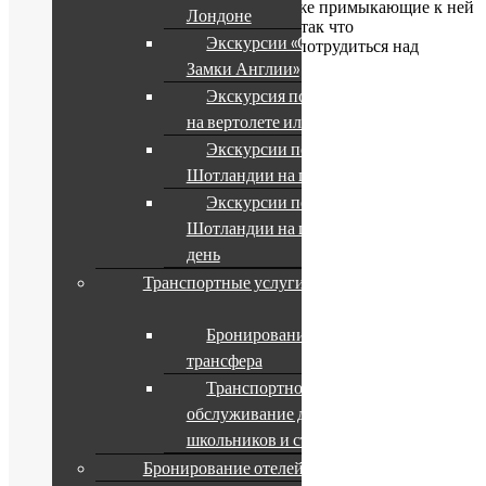
Сейчас сама территория острова, а также примыкающие к ней
Лондоне
здания находятся в заброшенном виде, так что
Экскурсии «Сказочные
потенциальному арендатору придется потрудиться над
благоустройством.
Замки Англии»
Экскурсия по Лондону
Рубрика:
на вертолете или танке
Новости
Экскурсии по
Шотландии на пол дня
Экскурсии по
Компания
Шотландии на целый
день
О компании
Транспортные услуги
Наши услуги
Партнерам
Бронирование
Формы оплаты
трансфера
Транспортное
обслуживание для
школьников и студентов
Полезное
Бронирование отелей