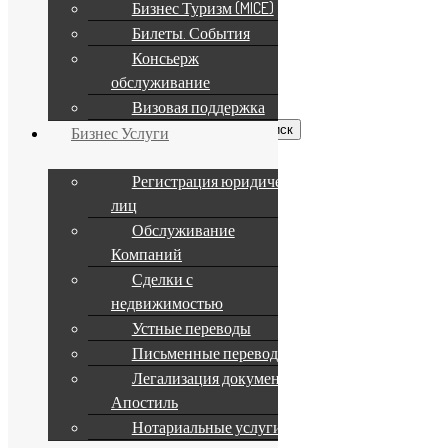
Бизнес Туризм (MICE)
Условия и положения
Билеты. События
Политика конфиденциальности
Консьерж
Поиск по сайту
обслуживание
Визовая поддержка
Найти:
Бизнес Услуги
Информация
Регистрация юридических
лиц
Подписка на рассылку
Обслуживание
Карта сайта
Социальные сети
Компаний
Сделки с
Разделы
недвижимостью
Устные переводы
Новости
(620)
Письменные переводы
Легализация документов
Апостиль
Нотариальные услуги