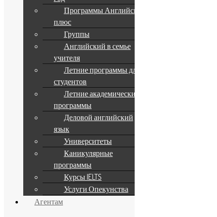
Программы Английский
плюс
Группы
Английский в семье
учителя
Летние программы для
студентов
Летние академические
программы
Деловой английский
язык
Университеты
Каникулярные
программы
Курсы IELTS
Услуги Опекунства
Агентам