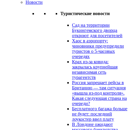
Новости
Туристические новости
Сад на территории
Букингемского дворца
откроют для посетителей
Хаос в аэропорту:
чиновники предупредили
туристов о 5-часовых
очередях
Крах из-за ковида:
закрылась крупнейшая
независимая сеть
турагентств
Россия запрещает рейсы в
Британию — там ситуация
«вышла из-под контроля».
Какая следующая страна на
очереди?
Бесплатного багажа больше
не будет: последний
лоукостер ввел плату
В Лондоне ожидают
массового банкротства