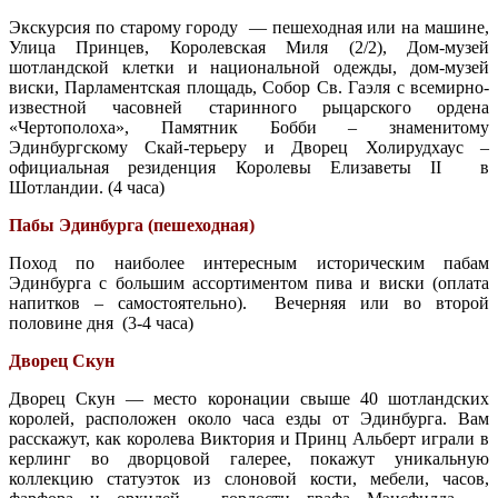
Экскурсия по старому городу — пешеходная или на машине,
Улица Принцев, Королевская Миля (2/2), Дом-музей
шотландской клетки и национальной одежды, дом-музей
виски, Парламентская площадь, Собор Св. Гаэля с всемирно-
известной часовней старинного рыцарского ордена
«Чертополоха», Памятник Бобби – знаменитому
Эдинбургскому Скай-терьеру и Дворец Холирудхаус –
официальная резиденция Королевы Елизаветы II в
Шотландии. (4 часа)
Пабы Эдинбурга (пешеходная)
Поход по наиболее интересным историческим пабам
Эдинбурга с большим ассортиментом пива и виски (оплата
напитков – самостоятельно). Вечерняя или во второй
половине дня (3-4 часа)
Дворец Скун
Дворец Скун — место коронации свыше 40 шотландских
королей, расположен около часа езды от Эдинбурга. Вам
расскажут, как королева Виктория и Принц Альберт играли в
керлинг во дворцовой галерее, покажут уникальную
коллекцию статуэток из слоновой кости, мебели, часов,