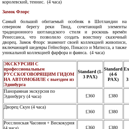
королевский, теннис. (4 часа)
Замок Флорс
Самый большой обитаемый особняк в Шотландии на
северном берегу реки Твид, сочетающий элементы
традиционного шотландского стиля и роскошь времён
Ренессанса, что позволило создать воистину сказочный
дворец. Замок Флорс знаменит своей коллекцией живописи,
включающей шедевры Гейнсборо, Пикассо и Матисса, а также
уникальной коллекцией фарфора и фаянса. (4 часа)
ЭКСКУРСИИ С
профессиональным
Standard
Ex
Standard
(1-
РУССКОГОВОРЯЩИМ ГИДОМ
(4-6
3 PAX)
НА АВТОМОБИЛЕ с выездом из
PAX)
3
Эдинбурга
Панорамная экскурсия по
£360
£380
Эдинбургу (4 часа)
Дворец Скун (4 часа)
£360
£380
Росслинская Часовня + Вискокурня
£360
£380
(4 часа)