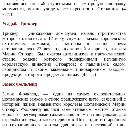
Поднявшись по 246 ступенькам на смотровую площадку
монумента, можно увидеть все окрестности Стерлинга. (4
часа)
Усадьба Триквер
Триквер – уникальный дом-музей, начало строительства
которого относится к 12 веку, служил сначала королевским
охотничьим домиком, в котором в разное время
останавливалось 27 шотландских королей и королев, включая
Марию Стюарт. Был очагом католицизма в протестантской
стране, хозяева которого поддерживали изгнанную
королевскую династию Стюартов; с павлинами, садом,
лабиринтом и своим маленьким пивоваренным заводом,
продукция которого продается там же. (4 часа)
Замок Фолкленд
Замок Фолкленд — один из самых очаровательных
шотландских замков в стиле французского шато, связанный с
историей жизни знаменитой королевы шотландской Марии
Стюарт. Фолкленд являлся замечательным местом отдыха
королей с регулярными садами, павлинами и площадками для
стрельбы из лука, а также первым в Шотландии и старейшим
из сохранившихся кортом для игры в настоящий, или,