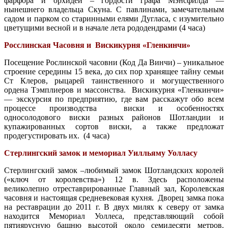
фарфора и орхидей – гордости графа Мэнсфилда —
нынешнего владельца Скуна. С павлинами, замечательным
садом и парком со старинными елями Дугласа, с изумительно
цветущими весной и в начале лета рододендрами (4 часа)
Росслинская Часовня и Вискикурня «Гленкинчи»
Посещение Рослинской часовни (Код Да Винчи) – уникальное
строение середины 15 века, до сих пор хранящее тайну семьи
Ст Клеров, рыцарей таинственного и могущественного
ордена Тэмплиеров и массонства. Вискикурня «Гленкинчи»
— экскурсия по предприятию, где вам расскажут обо всем
процессе производства виски и особенностях
односолодового виски разных районов Шотландии и
купажированных сортов виски, а также предложат
продегустировать их. (4 часа)
Стерлингский замок и мемориал Уилльяму Уолласу
Стерлингский замок –любимый замок Шотландских королей
(«ключ от королевства») 12 в. Здесь расположены
великолепно отреставрированные Главный зал, Королевская
часовня и настоящая средневековая кухня. Дворец замка пока
на реставрации до 2011 г. В двух милях к северу от замка
находится Мемориал Уоллеса, представляющий собой
пятиярусную башню высотой около семидесяти метров.