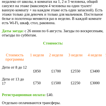
недалеко от школы, в комнатах на 1, 2 и 3 человека, общий
санузел на этаже (максимум 4 человека на один туалет/
ванную комнату + на каждом этаже есть один запасной). Есть
этажи только для девочек и только для мальчиков. Постельное
белье и полотенца меняются раз в неделю. В каждой комнате
есть Wi-Fi, шкаф, стол, раковина.
Даты заезда:
с 26 июня по 6 августа. Заезды по воскресеньям,
отъезды по субботам.
Стоимость:
Стоимость
1 неделя
2 недели
3 недели
4 недели
программы
Дети от 8 до 12
£850
£1700
£2550
£3400
Дети от 13 до
£750
£1500
£2250
£3000
17
Регистрационная оплата:
£40.
Отдельно оплачиваются трансферы.