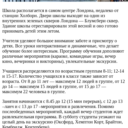
Школа располагается в самом центре Лондона, недалеко от
станции Холборн. Двери школы выходят на один из
внутренних зеленых скверов Лондона — Блумсбери сквер.
Здание школы отреставрировали этой весной и оно готово
принимать детей этим летом.
Учителя уделяют большое внимание заботе и присмотру о
детях. Все уроки интерактивные и динамичные, что делает
обучение более интересным. Программу обучения дополняют
различные мероприятия (караоке, командные игры, вечер
кино, вечеринки и викторины), увлекательные экскурсии.
Учащиеся распределяются по возрастным группам 8-11; 12-14
и 15-17. Количество учащихся в классе также зависит от
возраста. От 8 до 11 лет — максимум 12 людей в группе, от 12
до 14 — максимум 15 людей в группе, от 15 до 17 —
максимум 22 человека в группе.
Занятия начинаются с 8.45 до 12 (15 мин перерыв), с 12 до 13
–ланч и с 13 до 17 –мероприятия и развлечения. Помимо
послеобеденных мероприятий, каждый вечер студентов ждет
развлекательная программа. В субботу студенты уезжают на
целый день на экскурсию (Оксфорд, Хемптон Корт, Брайтон,
Кембридж, Кентербери).