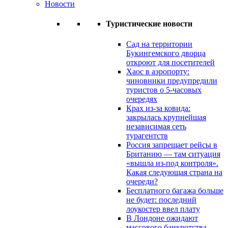
Новости
Туристические новости
Сад на территории
Букингемского дворца
откроют для посетителей
Хаос в аэропорту:
чиновники предупредили
туристов о 5-часовых
очередях
Крах из-за ковида:
закрылась крупнейшая
независимая сеть
турагентств
Россия запрещает рейсы в
Британию — там ситуация
«вышла из-под контроля».
Какая следующая страна на
очереди?
Бесплатного багажа больше
не будет: последний
лоукостер ввел плату
В Лондоне ожидают
массового банкротства