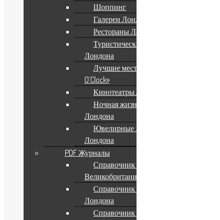
Шоппинг
Галереи Лондона
Рестораны Лондона
Туристические Пабы
Лондона
Лучшие места для «Five
O’Clock»
Кинотеатры Лондона
Ночная жизнь
Лондона
Ювелирные Дома
Лондона
PDF Журналы
Справочник по
Великобритании
Справочник Отели
Лондона
Справочник по