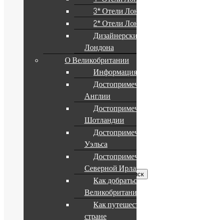
Компания
3* Отели Лондона
О компании
2* Отели Лондона
Наши услуги
Дизайнерские Отели
Партнерам
Лондона
Формы оплаты
О Великобритании
Информация о стране
Достопримечательности
Англии
Полезное
Достопримечательности
Шотландии
Условия и положения
Достопримечательности
Политика конфиденциальности
Уэльса
Поиск по сайту
Достопримечательности
Северной Ирландии
Найти:
Как добраться до
Великобритании
Информация
Как путешествовать по
стране
Подписка на рассылку