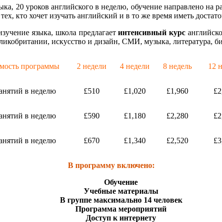
ыка, 20 уроков английского в неделю, обучение направлено на 
ех, кто хочет изучать английский и в то же время иметь достат
 изучение языка, школа предлагает
интенсивный курс
английско
икобритании, искусство и дизайн, СМИ, музыка, литература, биз
мость программы
2 недели
4 недели
8 недель
12 
занятий в неделю
£510
£1,020
£1,960
£2
занятий в неделю
£590
£1,180
£2,280
£2
занятий в неделю
£670
£1,340
£2,520
£3
В программу включено:
Обучение
Учебные материалы
В группе максимально 14 человек
Программа мероприятий
Доступ к интернету