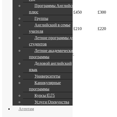
Программы Английский
Club Residence с
плюс
£250
£450
£300
видом на море
Группы
Английский в семье
Проживание в
£170
£210
£220
учителя
семье
Летние программы для
студентов
Регистрационная оплата:
£50.
Услуги за подбор проживания:
£70.
Летние академические
Можно заказать трансфер из/в аэропорт.
программы
Деловой английский
Компания
язык
Университеты
О компании
Наши услуги
Каникулярные
Партнерам
программы
Курсы IELTS
Формы оплаты
Услуги Опекунства
Агентам