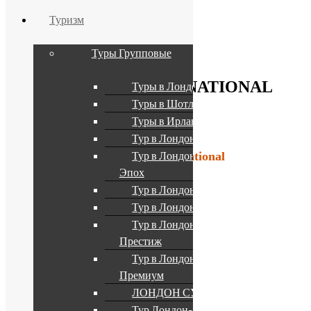
Туризм
Туры Групповые
Главная
SPRACHCAFFE INTERNATIONAL
Туры в Лондон
Туры в Шотландию
Туры в Ирландию
Тур в Лондон Бюджет
Тур в Лондон Разных
Sprachcaffe
International
Эпох
Тур в Лондон Триумф
Тур в Лондон Супер
Тур в Лондон
Престиж
Тур в Лондон
Премиум
ЛОНДОН СУПЕР +
Тур Лондон-