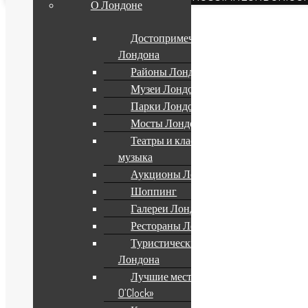
О Лондоне
Достопримечательности
Лондона
Районы Лондона
Музеи Лондона
Парки Лондона
Мосты Лондона
Театры и классическая
музыка
Аукционы Лондона
Шоппинг
Галереи Лондона
Рестораны Лондона
Туристические Пабы
Лондона
Лучшие места для «Five
O’Clock»