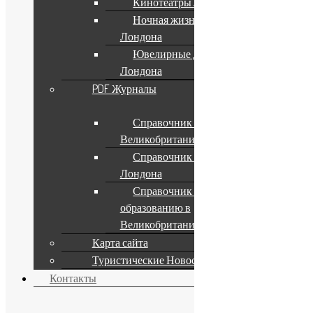
Кинотеатры Лондона
Ночная жизнь
Лондона
Ювелирные Дома
Лондона
PDF Журналы
Справочник по
Великобритании
Справочник Отели
Лондона
Справочник по
образованию в
Великобритании
Карта сайта
Туристические Новости
Контакты