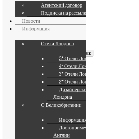
Агентский договор
Полезное
Подписка на рассылку
Новости
Условия и положения
Политика конфиденциальности
Информация
Поиск по сайту
Отели Лондона
Найти:
5* Отели Лондона
Информация
4* Отели Лондона
3* Отели Лондона
Подписка на рассылку
2* Отели Лондона
Карта сайта
Дизайнерские Отели
Социальные сети
Лондона
Разделы
О Великобритании
Новости
(620)
Информация о стране
Достопримечательности
Англии