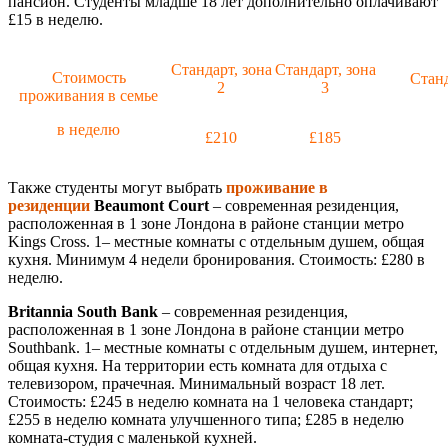
пансион. Студенты младше 18 лет дополнительно оплачивают
£15 в неделю.
Стандарт, зона
Стандарт, зона
Стоимость
Станд
2
3
проживания в семье
в неделю
£210
£185
Также студенты могут выбрать
проживание в
резиденции
Beaumont Court
– современная резиденция,
расположенная в 1 зоне Лондона в районе станции метро
Kings Cross. 1– местные комнаты с отдельным душем, общая
кухня. Минимум 4 недели бронирования. Стоимость: £280 в
неделю.
Britannia South Bank
– современная резиденция,
расположенная в 1 зоне Лондона в районе станции метро
Southbank. 1– местные комнаты с отдельным душем, интернет,
общая кухня. На территории есть комната для отдыха с
телевизором, прачечная. Минимальный возраст 18 лет.
Стоимость: £245 в неделю комната на 1 человека стандарт;
£255 в неделю комната улучшенного типа; £285 в неделю
комната-студия с маленькой кухней.