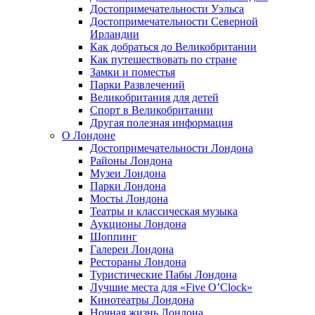
Достопримечательности Уэльса
Достопримечательности Северной
Ирландии
Как добраться до Великобритании
Как путешествовать по стране
Замки и поместья
Парки Развлечений
Великобритания для детей
Спорт в Великобритании
Другая полезная информация
О Лондоне
Достопримечательности Лондона
Районы Лондона
Музеи Лондона
Парки Лондона
Мосты Лондона
Театры и классическая музыка
Аукционы Лондона
Шоппинг
Галереи Лондона
Рестораны Лондона
Туристические Пабы Лондона
Лучшие места для «Five O’Clock»
Кинотеатры Лондона
Ночная жизнь Лондона