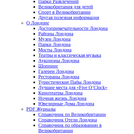
Парки Развлечений
Великобритания для детей
Спорт в Великобритании
Другая полезная информация
О Лондоне
Достопримечательности Лондона
Районы Лондона
Музеи Лондона
Парки Лондона
Мосты Лондона
Театры и классическая музыка
Аукционы Лондона
Шоппинг
Галереи Лондона
Рестораны Лондона
Туристические Пабы Лондона
Лучшие места для «Five O’Clock»
Кинотеатры Лондона
Ночная жизнь Лондона
Ювелирные Дома Лондона
PDF Журналы
Справочник по Великобритании
Справочник Отели Лондона
Справочник по образованию в
Великобритании