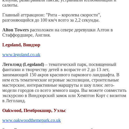
салюты.
Главный аттракцион: ”Рита – королева скорости”,
разгоняющийся до 100 км/ч всего за 2,2 секунды.
Alton Towers
расположен на севере деревушки Алтон в
Стаффордшире, Англия.
Legoland, Виндзор
www.legoland.co.uk
Леголэнд (Legoland)
– тематический парк, посвященный
фантазии и творчеству детей в возрасте от 2 до 13 лет,
занимающий 150 акров красивого паркового ландшафта. В
нем есть тематические игровые экспозиции, строительные
мастерские, интерактивные маршруты и шоу плюс лего-
модели городов со всего земного шара. Вы можете совместить
экскурсию в Виндзорский замок или Хемптон Корт с визитом
в Леголанд.
Oakwood, Пемброкшир, Уэльс
www.oakwoodthemepark.co.uk