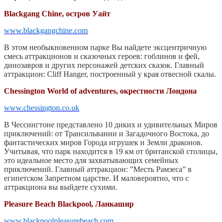
Blackgang Chine, остров Уайт
www.blackgangchine.com
В этом необыкновенном парке Вы найдете эксцентричную
смесь аттракционов и сказочных героев: гоблинов и фей,
динозавров и других персонажей детских сказок. Главный
аттракцион: Cliff Hanger, построенный у края отвесной скалы.
Chessington World of adventures, окрестности Лондона
www.chessington.co.uk
В Чессингтоне представлено 10 диких и удивительных Миров
приключений: от Трансильвании и Загадочного Востока, до
фантастических миров Города игрушек и Земли драконов.
Учитывая, что парк находится в 19 км от британской столицы,
это идеальное место для захватывающих семейных
приключений. Главный аттракцион: ”Месть Рамзеса” в
египетском Запретном царстве. И маловероятно, что с
аттракциона вы выйдете сухими.
Pleasure Beach Blackpool, Ланкашир
www.blackpoolpleasurebeach.com