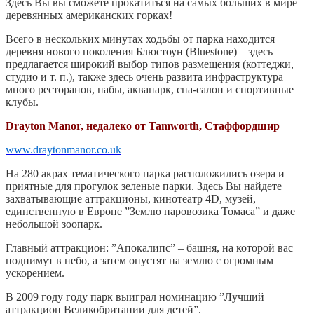
Здесь Вы вы сможете прокатиться на самых больших в мире
деревянных американских горках!
Всего в нескольких минутах ходьбы от парка находится
деревня нового поколения Блюстоун (Bluestone) – здесь
предлагается широкий выбор типов размещения (коттеджи,
студио и т. п.), также здесь очень развита инфраструктура –
много ресторанов, пабы, аквапарк, спа-салон и спортивные
клубы.
Drayton Manor, недалеко от Tamworth, Стаффордшир
www.draytonmanor.co.uk
На 280 акрах тематического парка расположились озера и
приятные для прогулок зеленые парки. Здесь Вы найдете
захватывающие аттракционы, кинотеатр 4D, музей,
единственную в Европе ”Землю паровозика Томаса” и даже
небольшой зоопарк.
Главный аттракцион: ”Апокалипс” – башня, на которой вас
поднимут в небо, а затем опустят на землю с огромным
ускорением.
В 2009 году году парк выиграл номинацию ”Лучший
аттракцион Великобритании для детей”.