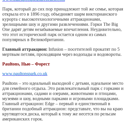
Парк, который до сих пор принадлежит той же семье, которая
открыла его в 1896 году, объединяет шарм викторианского
курорта с высокотехнологичными аттракционами,
зрелищными шоу и другими развлечениями. Горки The Big
One дарят детям незабываемые впечатления. Неудивительно,
что этот исторический парк остается одним из самых
популярных в Великобритании.
Главный аттракцион:
Infusion – посетителей прокатят по 5
мертвым петлям, проходящим через водопады и водовороты.
Paultons, Нью – Форест
www.paultonspark.co.uk
Paultons – это идеальный выходной с детьми, идеальное место
для семейного отдыха. Это развлекательный парк с горками и
аттракционами, садами и озерами, животными и птицами,
музеями и шоу, водными парками и игровыми площадками.
Главный аттракцион: Edge – первый и единственный в
британии подобный аттракцион: представьте, что вы на краю
крутящегося диска, который к тому же несется по рельсам
американских горок.