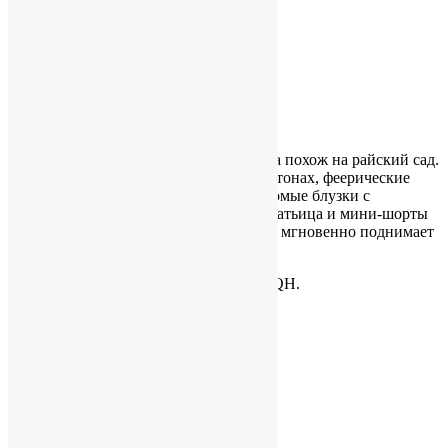
Тел: +44 (0) 20 7355 0080
Метро: Bond Street
Matthew Williamson
http://www.matthewwilliamson.com
Бутик молодого британского дизайнера похож на райский сад.
Яркие витрины, диваны в пастельных тонах, феерические
авторские обои, а на вешалках – невесомые блузки с
растительными принтами, короткие платьица и мини-шорты
броских цветов. Всё яркое и солнечное мгновенно поднимает
настроение.
28 Bruton Street, Mayfair, London W1J 6QH.
Тел: +44 (0) 20 7629 6200
Метро: Bond Street, Green Park
Burberry
http://www.burberry.com