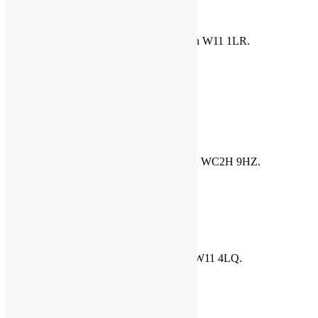
One of a Kind
253 Portobello Road, Notting Hill, London W11 1LR.
Тел: +44 (0) 20 7792 5853
Метро: Ladbroke Grove
Rokit
http://www.rokit.co.uk
42 Shelton Street, Covent Garden, London WC2H 9HZ.
Тел: +44 (0) 20 7836 6547
Метро: Covent Garden
Virginia
98 Portland Road, Holland Park, London W11 4LQ.
Тел: +44 (0) 20 7727 9908
Метро: Holland Park