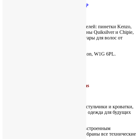
ДЕТСКИЙ МИР
Coco
Мечта маленьких модников и их родителей: пинетки Kenzo,
чепчики DKNY, ползунки и комбинезоны Quiksilver и Chipie,
а также слюнявчики, носочки и аксессуары для волос от
самых известных дизайнеров.
27A Devonshire Street, West Central London, W1G 6PL.
Тел: +44 (0) 20 7935 3554
Метро: Baker Street
Mamas and Papas
http://www.mamasandpapas.com
Стильные и прочные коляски, детские стульчики и кроватки,
аксессуары для путешествий, игрушки, одежда для будущих
мам и малышей.
Нужен складной стул на колесиках со встроенным
динамиком, поющий песенки? Здесь собраны все технические