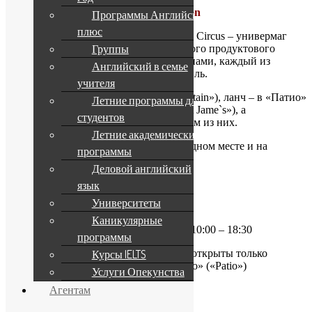
Fortnum & Mason
Программы Английский
плюс
Самый известный магазин на Piccadilly Circus – универмаг
Группы
«Fortnum & Manson» – помимо отменного продуктового
отдела славится также своими ресторанами, каждый из
Английский в семье
которых имеет свой неповторимый стиль.
учителя
Отведайте завтрак в «Фонтане» («Fountain»), ланч – в «Патио»
Летние программы для
(«Patio»), ужин – в «Сент Джеймс» («St Jame`s»), а
студентов
традиционный «файв о`клок» – в любом из них.
Летние академические
Зачем далеко ходить, если здесь все в одном месте и на
программы
высшем уровне?!
Деловой английский
181 Piccadilly, London W1A 1ER
язык
Университеты
Тел: +44 (0) 20 7734 8040
Каникулярные
Время работы: понедельник – суббота 10:00 – 18:30
программы
Воскресенье 12:00 – 18:00 (в этот день открыты только
Курсы IELTS
продуктовые отделы и ресторан «Патио» («Patio»)
Услуги Опекунства
Агентам
Метро: Piccadilly Circus