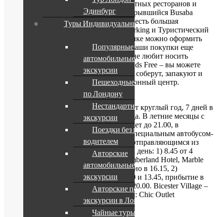
бутиков, здесь есть также несколько уютных ресторанов и
Эдинбург
кафе: Carluccio’s, Villandry, недавно открывшийся Busaba
Eathai, Pret a Manger и Starbucks. Также есть большая
Туры Индивидуальные
бесплатная парковка с услугой Valet Parking и Туристический
информационный центр. В любом бутике можно оформить
Популярные
возврат налога (Tax Free), что сделает ваши покупки еще
более привлекательными.Для тех, кто не любит носить
автомобильные
покупки за собой, доступна услуга Hands Free – вы можете
экскурсии
оставлять покупки в магазинах, вам их соберут, запакуют и
Пешеходные экскурсии
принесут в Туристический информационный центр.
Стоимость услуги – 7,50 фунтов.
по Лондону
Нестандартные
Бутик-городок Bicester Village
работает круглый год, 7 дней в
неделю, кроме Рождества и Нового года. В летние месяцы с
экскурсии
понедельника по субботу аутлет работает до 21.00, в
Поездки без гида с
воскресенье – до 19.00Как добраться: специальным автобусом-
водителем
шаттлом Shopping Express, ежедневно отправляющимся из
центра Лондона в Bicester Village 2 раза день: 1) 8.45 от 4
Авторские
Fountain Square, Victoria и в 9.00 от Cumberland Hotel, Marble
автомобильные
Arch. Прибытие в аутлет в 10.30, обратно в 16.15, 2)
экскурсии
отправление с тех же остановок в 13.30 и 13.45, прибытие в
аутлет в 15.30, отправление обратно в 20.00. Bicester Village –
Авторские пешеходные
один из 9 бутик-городков из коллекции: Chic Outlet
экскурсии в Лондоне
Shopping®.
Чайные туры в