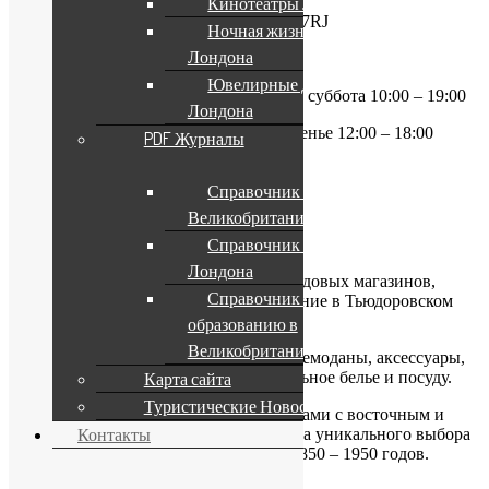
Кинотеатры Лондона
109 – 125 Knightsbridge, London SW1X 7RJ
Ночная жизнь
Лондона
Тел +44 (0) 20 7235 5000
Ювелирные Дома
Время работы: понедельник – вторник, суббота 10:00 – 19:00
Лондона
Среда – пятница 10:00 – 20:00, воскресенье 12:00 – 18:00
PDF Журналы
Метро: Knightsbridge
Справочник по
http://www.harveynichols.com
Великобритании
Справочник Отели
Liberty
Лондона
Один из самых роскошных мультибрендовых магазинов,
Справочник по
занимающий помпезное старинное здание в Тьюдоровском
стиле в районе Сохо.
образованию в
Великобритании
Здесь продают дизайнерские сумки и чемоданы, аксессуары,
канцелярские принадлежности, постельное белье и посуду.
Карта сайта
Туристические Новости
Сюда приходят за превосходными коврами с восточным и
Контакты
современным орнаментом, а также из-за уникального выбора
картин и антиквариата из коллекций 1850 – 1950 годов.